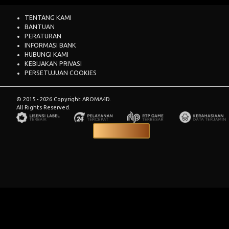
TENTANG KAMI
BANTUAN
PERATURAN
INFORMASI BANK
HUBUNGI KAMI
KEBIJAKAN PRIVASI
PERSETUJUAN COOKIES
© 2015 - 2026 Copyright AROMA4D.
All Rights Reserved.
LAPOR PUSAT