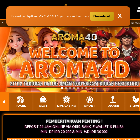
X
Download Aplikasi AROMA4D Agar Lancar Bermain!
Download
D KONTAK WHATSAPP RESMI AROMA4D UNTUK LINK ALTERNATIF TERBARU !!!
INFORMASI 
TOGEL
SLOT
LIVE CASINO
SPORT
ARCADE
SABU
PEMBERITAHUAN PENTING !
DEPOSIT 24 JAM ONLINE VIA QRIS, BANK, E-WALLET & PULSA
MIN. DP IDR 20.000 & MIN. WD IDR 30.000