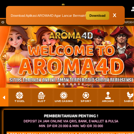
X
Download Aplikasi AROMA4D Agar Lancar Bermain!
Download
 KONTAK WHATSAPP RESMI AROMA4D UNTUK LINK ALTERNATIF TERBARU !!!
INFORMASI 
TOGEL
SLOT
LIVE CASINO
SPORT
ARCADE
SABU
PEMBERITAHUAN PENTING !
DEPOSIT 24 JAM ONLINE VIA QRIS, BANK, E-WALLET & PULSA
MIN. DP IDR 20.000 & MIN. WD IDR 30.000