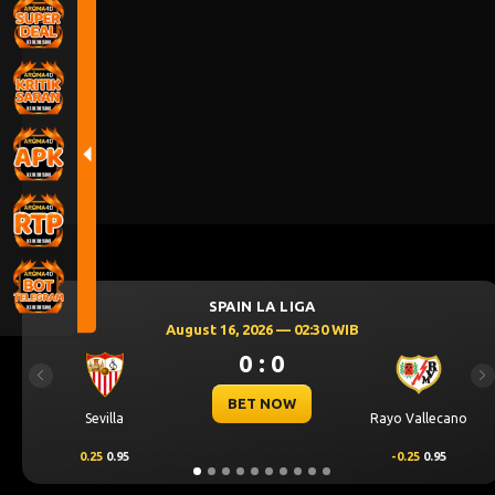
SPAIN LA LIGA
August 16, 2026 — 02:30 WIB
0 : 0
Previous
Ne
BET NOW
Sevilla
Rayo Vallecano
0.25
0.95
-0.25
0.95