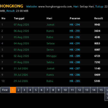
HONGKONG
Website:
www.hongkongpools.com
, Hari:
Setiap Hari
, Tutup:
22
WIB
, Result:
23:00 WIB
No
Tanggal
Hari
Pasaran
Result
1
07 Aug 2026
Jumat
HK - 294
9943
2
06 Aug 2026
Kamis
HK - 293
3634
3
05 Aug 2026
Rabu
HK - 292
4245
4
04 Aug 2026
Selasa
HK - 291
8053
5
03 Aug 2026
Senin
HK - 290
0087
6
02 Aug 2026
Minggu
HK - 289
6723
7
01 Aug 2026
Sabtu
HK - 288
7292
8
31 Jul 2026
Jumat
HK - 287
1140
9
30 Jul 2026
Kamis
HK - 286
0409
10
29 Jul 2026
Rabu
HK - 285
5305
First
1
2
3
4
5
6
7
8
9
10
11
12
13
14
15
(
)