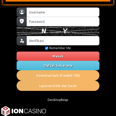
Remember Me
Masuk
Daftar Sekarang
Download Apk (FreeBet 10K)
Laporan Kritik dan Saran
Desktop
Wap